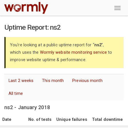
W
Uptime Report: ns2
You're looking at a public uptime report for “
ns2
”,
which uses the
Wormly website monitoring service
to
improve website uptime & performance.
Last 2 weeks
This month
Previous month
All time
ns2 - January 2018
Date
No. of tests
Unique failures
Total downtime