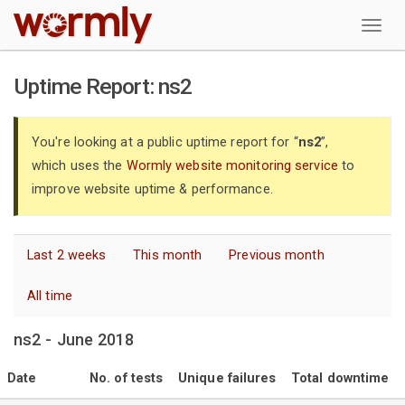
W
Uptime Report: ns2
You're looking at a public uptime report for “
ns2
”,
which uses the
Wormly website monitoring service
to
improve website uptime & performance.
Last 2 weeks
This month
Previous month
All time
ns2 - June 2018
Date
No. of tests
Unique failures
Total downtime